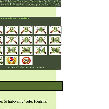
 fue 2° Jefe del "3 de oro", Carlitos fue Cte.B.I.1 y Pipo
, cuando la B. estaba compuesta por los Bn.I.1, 2 y 3.
ces a otras reseñas
- Hacé click sobre la miniatura -
e. Sí hubo un 2º Jefe: Fontana.