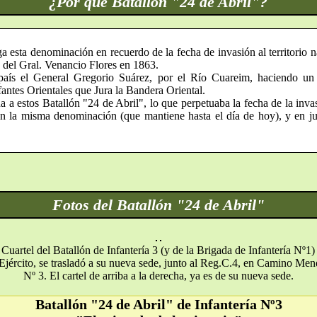
¿Por qué Batallón "24 de Abril"?
ga esta denominación en recuerdo de la fecha de invasión al territorio 
 del Gral. Venancio Flores en 1863.
país el General Gregorio Suárez, por el Río Cuareim, haciendo un 
fantes Orientales que Jura la Bandera Oriental.
a estos Batallón "24 de Abril", lo que perpetuaba la fecha de la inv
con la misma denominación (que mantiene hasta el día de hoy), y en ju
Fotos del Batallón "24 de Abril"
al Cuartel del Batallón de Infantería 3 (y de la Brigada de Infantería
 Ejército, se trasladó a su nueva sede, junto al Reg.C.4, en Camino Men
Nº 3. El cartel de arriba a la derecha, ya es de su nueva sede.
Batallón "24 de Abril" de Infantería Nº3