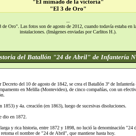
"El mimado de la victoria"
"El 3 de Oro"
"3 de Oro". Las fotos son de agosto de 2012, cuando todavía estaba en 
instalaciones. (Imágenes enviadas por Carlitos H.).
storia del Batallón "24 de Abril" de Infantería N
r Decreto del 10 de agosto de 1842, se crea el Batallón 3º de Infantería
ampamento en Melilla (Montevideo), de cinco compañías, con un efecti
ón.
n 1853) y 4a. creación (en 1863), luego de sucesivas disoluciones.
se dio en 1872.
arga y rica historia, entre 1872 y 1898, no lució la denominación "24 d
retoma el nombre de "24 de Abril", que mantiene hasta hoy.