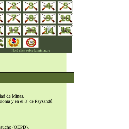
- Hacé click sobre la miniatura -
udad de Minas.
olonia y en el 8º de Paysandú.
l Gaucho (QEPD).