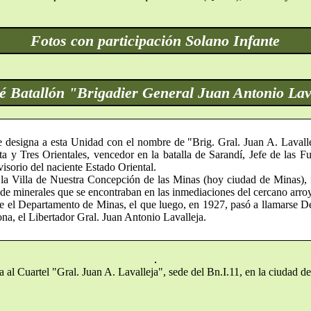
Fotos con participación Solano Infante
é Batallón "Brigadier General Juan Antonio Lav
 designa a esta Unidad con el nombre de "Brig. Gral. Juan A. Lavalle
nta y Tres Orientales, vencedor en la batalla de Sarandí, Jefe de las Fu
sorio del naciente Estado Oriental.
 la Villa de Nuestra Concepción de las Minas (hoy ciudad de Minas),
e minerales que se encontraban en las inmediaciones del cercano arro
e el Departamento de Minas, el que luego, en 1927, pasó a llamarse D
zona, el Libertador Gral. Juan Antonio Lavalleja.
a al Cuartel "Gral. Juan A. Lavalleja", sede del Bn.I.11, en la ciudad d