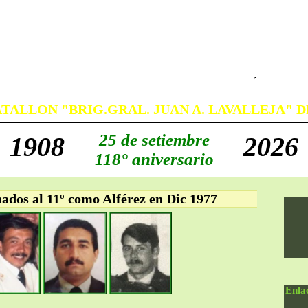
´
TALLON "BRIG.GRAL. JUAN A. LAVALLEJA" DE
25 de setiembre
1908
2026
118° aniversario
nados al 11º como Alférez en Dic 1977
Enla