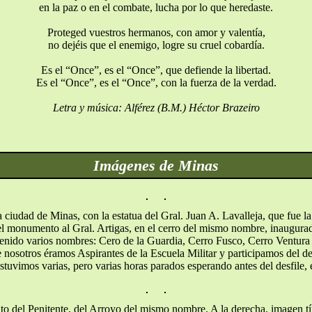
en la paz o en el combate, lucha por lo que heredaste.
Proteged vuestros hermanos, con amor y valentía,
no dejéis que el enemigo, logre su cruel cobardía.
Es el “Once”, es el “Once”, que defiende la libertad.
Es el “Once”, es el “Once”, con la fuerza de la verdad.
Letra y música: Alférez (B.M.) Héctor Brazeiro
Imágenes de Minas
la ciudad de Minas, con la estatua del Gral. Juan A. Lavalleja, que fue l
el monumento al Gral. Artigas, en el cerro del mismo nombre, inaugur
tenido varios nombres: Cero de la Guardia, Cerro Fusco, Cerro Ventura 
nosotros éramos Aspirantes de la Escuela Militar y participamos del de
stuvimos varias, pero varias horas parados esperando antes del desfile, e
alto del Penitente, del Arroyo del mismo nombre. A la derecha, imagen típ